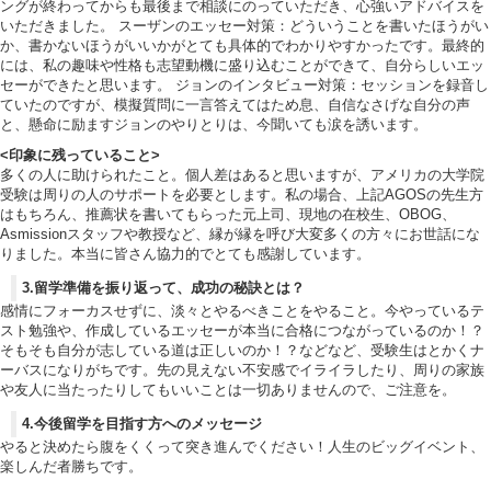
ングが終わってからも最後まで相談にのっていただき、心強いアドバイスを
いただきました。 スーザンのエッセー対策：どういうことを書いたほうがい
か、書かないほうがいいかがとても具体的でわかりやすかったです。最終的
には、私の趣味や性格も志望動機に盛り込むことができて、自分らしいエッ
セーができたと思います。 ジョンのインタビュー対策：セッションを録音し
ていたのですが、模擬質問に一言答えてはため息、自信なさげな自分の声
と、懸命に励ますジョンのやりとりは、今聞いても涙を誘います。
<印象に残っていること>
多くの人に助けられたこと。個人差はあると思いますが、アメリカの大学院
受験は周りの人のサポートを必要とします。私の場合、上記AGOSの先生方
はもちろん、推薦状を書いてもらった元上司、現地の在校生、OBOG、
Asmissionスタッフや教授など、縁が縁を呼び大変多くの方々にお世話にな
りました。本当に皆さん協力的でとても感謝しています。
3.留学準備を振り返って、成功の秘訣とは？
感情にフォーカスせずに、淡々とやるべきことをやること。今やっているテ
スト勉強や、作成しているエッセーが本当に合格につながっているのか！？
そもそも自分が志している道は正しいのか！？などなど、受験生はとかくナ
ーバスになりがちです。先の見えない不安感でイライラしたり、周りの家族
や友人に当たったりしてもいいことは一切ありませんので、ご注意を。
4.今後留学を目指す方へのメッセージ
やると決めたら腹をくくって突き進んでください！人生のビッグイベント、
楽しんだ者勝ちです。