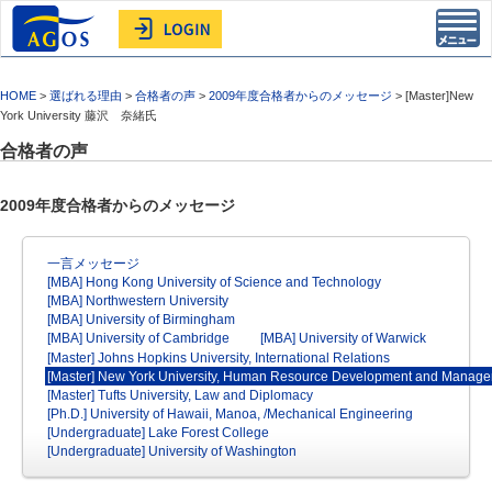
Toggl
navig
HOME
>
選ばれる理由
>
合格者の声
>
2009年度合格者からのメッセージ
> [Master]New
York University 藤沢 奈緒氏
合格者の声
2009年度合格者からのメッセージ
一言メッセージ
[MBA] Hong Kong University of Science and Technology
[MBA] Northwestern University
[MBA] University of Birmingham
[MBA] University of Cambridge
[MBA] University of Warwick
[Master] Johns Hopkins University, International Relations
[Master] New York University, Human Resource Development and Manag
[Master] Tufts University, Law and Diplomacy
[Ph.D.] University of Hawaii, Manoa, /Mechanical Engineering
[Undergraduate] Lake Forest College
[Undergraduate] University of Washington