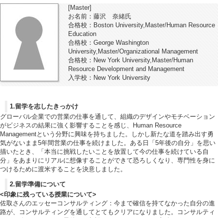
[Master]
お名前：藤沢 奈緒氏
合格校：Boston University,Master/Human Resource
Education
合格校：George Washington
University,Master/Organizational Management
合格校：New York University,Master/Human
Resource Development and Management
入学校：New York University
1.留学を志したきっかけ
グローバル企業での営業の仕事を通して、組織のデザインやモチベーション
がビジネスの結果に強く影響することを感じ、Human Resource
Managementという分野に興味を持ちました。しかし新たな道を踏み出す勇
気がないまま5年間営業の仕事を続けました。ある日「5年後の自分」を思い
描いたとき、「本当に挑戦したいことを放置して今の仕事を続けている自
分」をあまりにリアルに想像することができて恐ろしくなり、専門性を身に
つけるために渡米することを決意しました。
2.留学準備について
<印象に残っている授業について>
佐取さんのエッセーコンサルティング：今まで確信を持てなかった自分の進
路が、コンサルティングを通してとてもクリアになりました。コンサルティ